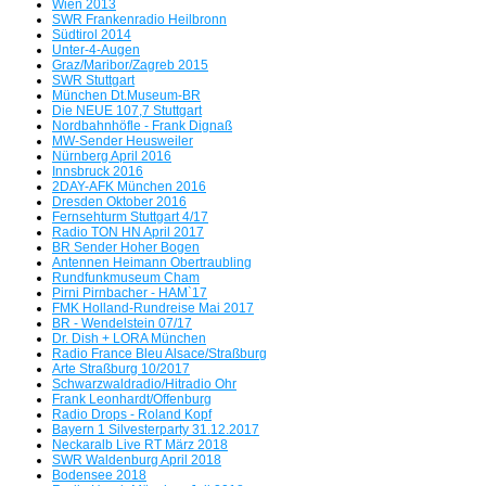
Servus beim BR
Wien 2013
SWR Frankenradio Heilbronn
Südtirol 2014
Radio Bavaria International plant für 8.8.26 eine Rückkehr auf
Unter-4-Augen
Graz/Maribor/Zagreb 2015
UKW
SWR Stuttgart
München Dt.Museum-BR
Die Radio-SENSATION!!!
Die NEUE 107,7 Stuttgart
Nordbahnhöfle - Frank Dignaß
MW-Sender Heusweiler
FM Kompakt besucht die Medienszene
Nürnberg April 2016
Innsbruck 2016
Oberfranken und Vogtland
2DAY-AFK München 2016
Dresden Oktober 2016
Fernsehturm Stuttgart 4/17
Radio Aktiv/Star*Sat Radio und 89 HIT FM waren Meilensteine -
Radio TON HN April 2017
BR Sender Hoher Bogen
Antennen Heimann Obertraubling
Peter Pelunka mit 65 Jahren verstorben
Rundfunkmuseum Cham
Pirni Pirnbacher - HAM`17
FMK Holland-Rundreise Mai 2017
Wir orgeln alles nieder - Der FMK-Südtirol Stream mit einem
BR - Wendelstein 07/17
Wiederhören der einstigen Radiopioniere auf
Dr. Dish + LORA München
Radio France Bleu Alsace/Straßburg
dem FMK-Südtirol Webradio
Arte Straßburg 10/2017
Schwarzwaldradio/Hitradio Ohr
Frank Leonhardt/Offenburg
Radio Drops - Roland Kopf
Bayern 1 Silvesterparty 31.12.2017
Neckaralb Live RT März 2018
SWR Waldenburg April 2018
Bodensee 2018