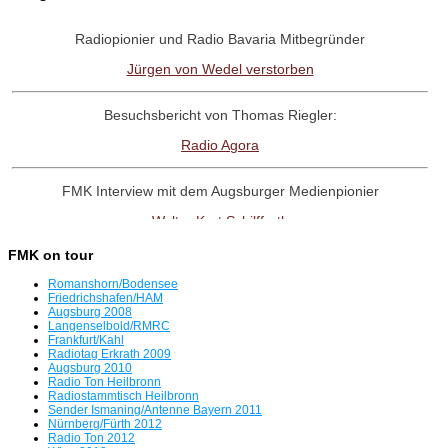
Radiopionier und Radio Bavaria Mitbegründer
Jürgen von Wedel verstorben
Besuchsbericht von Thomas Riegler:
Radio Agora
FMK Interview mit dem Augsburger Medienpionier
Walter Kurt Schilffarth
FMK on tour
RadioNostalige-Linktipp:
Romanshorn/Bodensee
Antenne Austria Memorial Fanpage
Friedrichshafen/HAM
Augsburg 2008
Langenselbold/RMRC
Frankfurt/Kahl
Interview mit dem Radio UNO-Pionier
Radiotag Erkrath 2009
Augsburg 2010
Willi Weber
Radio Ton Heilbronn
Radiostammtisch Heilbronn
Sender Ismaning/Antenne Bayern 2011
Tag der offenen Tür in Freimann
Nürnberg/Fürth 2012
Radio Ton 2012