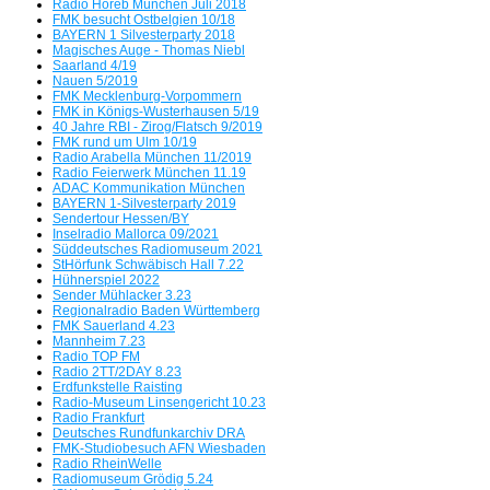
Radio Horeb München Juli 2018
FMK besucht Ostbelgien 10/18
BAYERN 1 Silvesterparty 2018
Magisches Auge - Thomas Niebl
Saarland 4/19
Nauen 5/2019
FMK Mecklenburg-Vorpommern
FMK in Königs-Wusterhausen 5/19
40 Jahre RBI - Zirog/Flatsch 9/2019
FMK rund um Ulm 10/19
Radio Arabella München 11/2019
Radio Feierwerk München 11.19
ADAC Kommunikation München
BAYERN 1-Silvesterparty 2019
Sendertour Hessen/BY
Inselradio Mallorca 09/2021
Süddeutsches Radiomuseum 2021
StHörfunk Schwäbisch Hall 7.22
Hühnerspiel 2022
Sender Mühlacker 3.23
Regionalradio Baden Württemberg
FMK Sauerland 4.23
Mannheim 7.23
Radio TOP FM
Radio 2TT/2DAY 8.23
Erdfunkstelle Raisting
Radio-Museum Linsengericht 10.23
Radio Frankfurt
Deutsches Rundfunkarchiv DRA
FMK-Studiobesuch AFN Wiesbaden
Radio RheinWelle
Radiomuseum Grödig 5.24