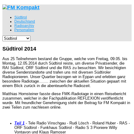
Südtirol
Deutschland
Radioarchiv
Personalien
Südtirol 2014
Aus 25 Teilnehmern bestand die Gruppe, welche vom Freitag, 09.05. bis
Montag, 12.05.2014 durch Südtirol reiste, um diverse Privatsender, die
RAI Südtirol, ORF Südtirol und die RAS zu besuchten. Wir besichtigten
diverse Senderstandorte und trafen uns mit diversen Südtiroler
Radiopionieren. Unser Quartier bezogen wir in Eppan und erlebten ganz
besondere Radiotage........ zwischen der aktuellen Situation gepaart mit
einem Blick zurück in die abenteuerliche Radiozeit.
Matthias Hornsteiner fasste diese FMK-Radiotage in einen Reisebericht
zusammen, welcher in der Fachpublikation REFLEXION veröffentlicht
wurde. Mit freundlicher Genehmigung steht der Beitrag für FM Kompakt in
zwei Teilen zum nachlesen online.
Teil 1
- Tele Radio Vinschgau - Rudi Lösch - Roland Huber - RAS -
ORF Südtirol - Funkhaus Südtirol - Radio S 3 Pioniere Willy
Vontavon und Klaus Ramoser