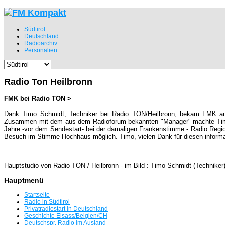
Südtirol
Deutschland
Radioarchiv
Personalien
Radio Ton Heilbronn
FMK bei Radio TON >
Dank Timo Schmidt, Techniker bei Radio TON/Heilbronn, bekam FMK am 0
Zusammen mit dem aus dem Radioforum bekannten "Manager" machte Timo fü
Jahre -vor dem Sendestart- bei der damaligen Frankenstimme - Radio Region
Besuch im Stimme-Hochhaus möglich. Timo, vielen Dank für diesen informa
.
Hauptstudio von Radio TON / Heilbronn - im Bild : Timo Schmidt (Technike
Hauptmenü
Startseite
Radio in Südtirol
Privatradiostart in Deutschland
Geschichte Elsass/Belgien/CH
Deutschspr. Radio im Ausland