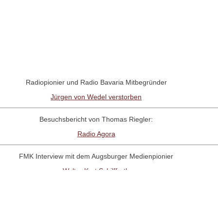
Radiopionier und Radio Bavaria Mitbegründer
Jürgen von Wedel verstorben
Besuchsbericht von Thomas Riegler:
Radio Agora
FMK Interview mit dem Augsburger Medienpionier
Walter Kurt Schilffarth
RadioNostalige-Linktipp:
Antenne Austria Memorial Fanpage