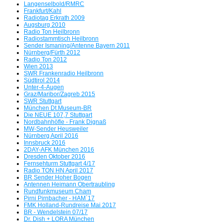
Langenselbold/RMRC
Frankfurt/Kahl
Radiotag Erkrath 2009
Augsburg 2010
Radio Ton Heilbronn
Radiostammtisch Heilbronn
Sender Ismaning/Antenne Bayern 2011
Nürnberg/Fürth 2012
Radio Ton 2012
Wien 2013
SWR Frankenradio Heilbronn
Südtirol 2014
Ra
Unter-4-Augen
Graz/Maribor/Zagreb 2015
SWR Stuttgart
München Dt.Museum-BR
Die NEUE 107,7 Stuttgart
Nordbahnhöfle - Frank Dignaß
MW-Sender Heusweiler
Nürnberg April 2016
Innsbruck 2016
2DAY-AFK München 2016
Dresden Oktober 2016
Fernsehturm Stuttgart 4/17
Radio TON HN April 2017
BR Sender Hoher Bogen
Antennen Heimann Obertraubling
Rundfunkmuseum Cham
Pirni Pirnbacher - HAM`17
Wir orgeln alles nied
FMK Holland-Rundreise Mai 2017
BR - Wendelstein 07/17
Dr. Dish + LORA München