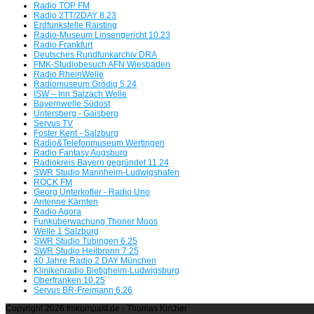
Radio TOP FM
Radio 2TT/2DAY 8.23
Erdfunkstelle Raisting
Radio-Museum Linsengericht 10.23
Radio Frankfurt
Deutsches Rundfunkarchiv DRA
FMK-Studiobesuch AFN Wiesbaden
Radio RheinWelle
Radiomuseum Grödig 5.24
ISW – Inn Salzach Welle
Bayernwelle Südost
Untersberg - Gaisberg
Servus TV
Foster Kent - Salzburg
Radio&Telefonmuseum Wertingen
Radio Fantasy Augsburg
Radiokreis Bayern gegründet 11.24
SWR Studio Mannheim-Ludwigshafen
ROCK FM
Georg Unterkofler - Radio Uno
Antenne Kärnten
Radio Agora
Funküberwachung Thoner Moos
Welle 1 Salzburg
SWR Studio Tübingen 6.25
SWR Studio Heilbronn 7.25
40 Jahre Radio 2 DAY München
Klinikenradio Bietigheim-Ludwigsburg
Oberfranken 10.25
Servus BR-Freimann 6.26
Copyright 2026 fmkompakt.de - Thomas Kircher