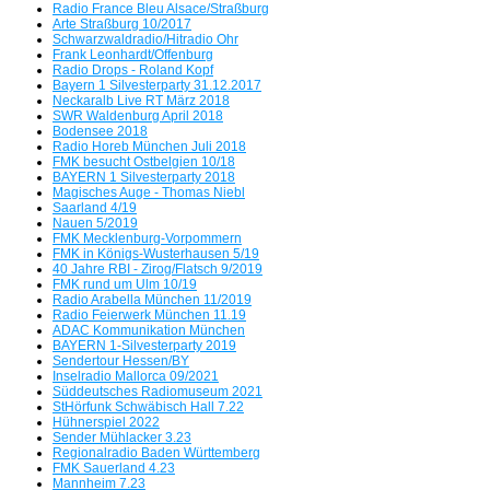
Radio France Bleu Alsace/Straßburg
Arte Straßburg 10/2017
Schwarzwaldradio/Hitradio Ohr
Frank Leonhardt/Offenburg
Radio Drops - Roland Kopf
Bayern 1 Silvesterparty 31.12.2017
Neckaralb Live RT März 2018
SWR Waldenburg April 2018
Bodensee 2018
Radio Horeb München Juli 2018
FMK besucht Ostbelgien 10/18
BAYERN 1 Silvesterparty 2018
Magisches Auge - Thomas Niebl
Saarland 4/19
Nauen 5/2019
FMK Mecklenburg-Vorpommern
FMK in Königs-Wusterhausen 5/19
40 Jahre RBI - Zirog/Flatsch 9/2019
FMK rund um Ulm 10/19
Radio Arabella München 11/2019
Radio Feierwerk München 11.19
ADAC Kommunikation München
BAYERN 1-Silvesterparty 2019
Sendertour Hessen/BY
Inselradio Mallorca 09/2021
Süddeutsches Radiomuseum 2021
StHörfunk Schwäbisch Hall 7.22
Hühnerspiel 2022
Sender Mühlacker 3.23
Regionalradio Baden Württemberg
FMK Sauerland 4.23
Mannheim 7.23