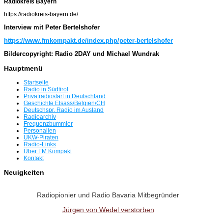
Radiokreis Bayern
https://radiokreis-bayern.de/
Interview mit Peter Bertelshofer
https://www.fmkompakt.de/index.php/peter-bertelshofer
Bildercopyright: Radio 2DAY und Michael Wundrak
Hauptmenü
Startseite
Radio in Südtirol
Privatradiostart in Deutschland
Geschichte Elsass/Belgien/CH
Deutschspr. Radio im Ausland
Radioarchiv
Frequenzbummler
Personalien
UKW-Piraten
Radio-Links
Über FM Kompakt
Kontakt
Neuigkeiten
Radiopionier und Radio Bavaria Mitbegründer
Jürgen von Wedel verstorben