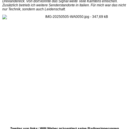
Dreiländereck. Von dort konnte das Signal weite Teile Kärntens erreichen.
Zusätzlich betrieb ich weitere Senderstandorte in Italien. Für mich war das nicht
nur Technik, sondern auch Leidenschaft.
Zweiter von links: Willi Weber präsentiert seine Radioerinnerungen