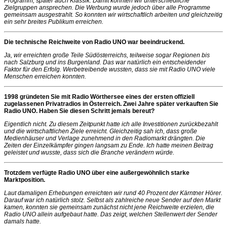
Programm, später auch Klassik. Damit konnten wir unterschiedliche
Zielgruppen ansprechen. Die Werbung wurde jedoch über alle Programme
gemeinsam ausgestrahlt. So konnten wir wirtschaftlich arbeiten und gleichzeitig
ein sehr breites Publikum erreichen.
Die technische Reichweite von Radio UNO war beeindruckend.
Ja, wir erreichten große Teile Südösterreichs, teilweise sogar Regionen bis
nach Salzburg und ins Burgenland. Das war natürlich ein entscheidender
Faktor für den Erfolg. Werbetreibende wussten, dass sie mit Radio UNO viele
Menschen erreichen konnten.
1998 gründeten Sie mit Radio Wörthersee eines der ersten offiziell
zugelassenen Privatradios in Österreich. Zwei Jahre später verkauften Sie
Radio UNO. Haben Sie diesen Schritt jemals bereut?
Eigentlich nicht. Zu diesem Zeitpunkt hatte ich alle Investitionen zurückbezahlt
und die wirtschaftlichen Ziele erreicht. Gleichzeitig sah ich, dass große
Medienhäuser und Verlage zunehmend in den Radiomarkt drängten. Die
Zeiten der Einzelkämpfer gingen langsam zu Ende. Ich hatte meinen Beitrag
geleistet und wusste, dass sich die Branche verändern würde.
Trotzdem verfügte Radio UNO über eine außergewöhnlich starke
Marktposition.
Laut damaligen Erhebungen erreichten wir rund 40 Prozent der Kärntner Hörer.
Darauf war ich natürlich stolz. Selbst als zahlreiche neue Sender auf den Markt
kamen, konnten sie gemeinsam zunächst nicht jene Reichweite erzielen, die
Radio UNO allein aufgebaut hatte. Das zeigt, welchen Stellenwert der Sender
damals hatte.