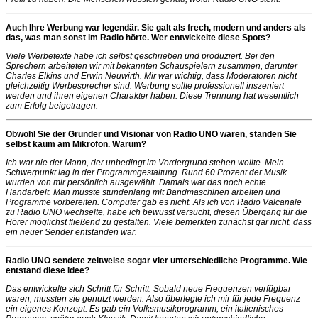
Auch Ihre Werbung war legendär. Sie galt als frech, modern und anders als
das, was man sonst im Radio hörte. Wer entwickelte diese Spots?
Viele Werbetexte habe ich selbst geschrieben und produziert. Bei den
Sprechern arbeiteten wir mit bekannten Schauspielern zusammen, darunter
Charles Elkins und Erwin Neuwirth. Mir war wichtig, dass Moderatoren nicht
gleichzeitig Werbesprecher sind. Werbung sollte professionell inszeniert
werden und ihren eigenen Charakter haben. Diese Trennung hat wesentlich
zum Erfolg beigetragen.
Obwohl Sie der Gründer und Visionär von Radio UNO waren, standen Sie
selbst kaum am Mikrofon. Warum?
Ich war nie der Mann, der unbedingt im Vordergrund stehen wollte. Mein
Schwerpunkt lag in der Programmgestaltung. Rund 60 Prozent der Musik
wurden von mir persönlich ausgewählt. Damals war das noch echte
Handarbeit. Man musste stundenlang mit Bandmaschinen arbeiten und
Programme vorbereiten. Computer gab es nicht. Als ich von Radio Valcanale
zu Radio UNO wechselte, habe ich bewusst versucht, diesen Übergang für die
Hörer möglichst fließend zu gestalten. Viele bemerkten zunächst gar nicht, dass
ein neuer Sender entstanden war.
Radio UNO sendete zeitweise sogar vier unterschiedliche Programme. Wie
entstand diese Idee?
Das entwickelte sich Schritt für Schritt. Sobald neue Frequenzen verfügbar
waren, mussten sie genutzt werden. Also überlegte ich mir für jede Frequenz
ein eigenes Konzept. Es gab ein Volksmusikprogramm, ein italienisches