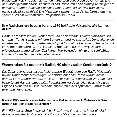
Radio und Musik haben mich schon immer begleitet. Noch bevor ich im Auto
den Motor gestartet habe, lief bereits das Radio. Ich habe ständig Musik gehört
und mich intensiv damit beschäftigt. Später bemerkte ich, wie wichtig die
richtige Musikauswahl ist. Die Menschen erinnern sich daran. Genau das war
später auch ein wesentlicher Erfolgsfaktor im Radio.
Ihre Radiokarriere begann bereits 1976 bei Radio Valcanale. Wie kam es
dazu?
Damals arbeitete ich am Wörthersee und hörte erstmals Radio Valcanale. Ich
fuhr nach Tarvis, schaute mir den Sender an und wusste sofort: Dort möchte ich
mitarbeiten. Ein Jahr lang arbeitete ich praktisch ohne Bezahlung, baute Schritt
für Schritt Strukturen auf und konnte beobachten, wie das Projekt immer
erfolgreicher wurde. Mit der Zeit kamen Werbekunden hinzu und schließlich
konnte ich den Sender selbst übernehmen.
Warum haben Sie später mit Radio UNO einen zweiten Sender gegründet?
Die Zusammenarbeit mit den italienischen Eigentümern von Radio Valcanale
wurde zunehmend schwieriger. Je erfolgreicher das Radio wurde, desto
höhere Forderungen wurden gestellt. Es gab keine schriftlichen Verträge, alles
basierte auf Handschlagqualität. Irgendwann wurde mir klar, dass ich etwas
Eigenes aufbauen musste. Deshalb suchte ich einen optimalen Standort und
gründete Radio UNO.
Radio UNO sendete von italienischem Gebiet aus nach Österreich. Wie
fanden Sie den idealen Standort?
Für UKW gilt im Grunde das gleiche Prinzip wie für Licht: Je freier die Sicht,
desto besser die Ausbreitung. Deshalb suchte ich einen Standort am