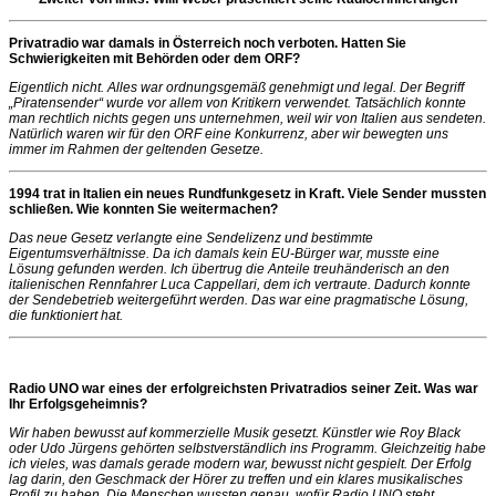
Privatradio war damals in Österreich noch verboten. Hatten Sie
Schwierigkeiten mit Behörden oder dem ORF?
Eigentlich nicht. Alles war ordnungsgemäß genehmigt und legal. Der Begriff
„Piratensender“ wurde vor allem von Kritikern verwendet. Tatsächlich konnte
man rechtlich nichts gegen uns unternehmen, weil wir von Italien aus sendeten.
Natürlich waren wir für den ORF eine Konkurrenz, aber wir bewegten uns
immer im Rahmen der geltenden Gesetze.
1994 trat in Italien ein neues Rundfunkgesetz in Kraft. Viele Sender mussten
schließen. Wie konnten Sie weitermachen?
Das neue Gesetz verlangte eine Sendelizenz und bestimmte
Eigentumsverhältnisse. Da ich damals kein EU-Bürger war, musste eine
Lösung gefunden werden. Ich übertrug die Anteile treuhänderisch an den
italienischen Rennfahrer Luca Cappellari, dem ich vertraute. Dadurch konnte
der Sendebetrieb weitergeführt werden. Das war eine pragmatische Lösung,
die funktioniert hat.
Radio UNO war eines der erfolgreichsten Privatradios seiner Zeit. Was war
Ihr Erfolgsgeheimnis?
Wir haben bewusst auf kommerzielle Musik gesetzt. Künstler wie Roy Black
oder Udo Jürgens gehörten selbstverständlich ins Programm. Gleichzeitig habe
ich vieles, was damals gerade modern war, bewusst nicht gespielt. Der Erfolg
lag darin, den Geschmack der Hörer zu treffen und ein klares musikalisches
Profil zu haben. Die Menschen wussten genau, wofür Radio UNO steht.