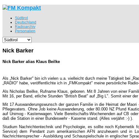
Südtirol
Deutschland
Radioarchiv
Personalien
Nick Barker
Nick Barker alias Klaus Beilke
Als „Nick Barker" bin ich vielen u.a. vielleicht durch meine Tätigkeit bei „R
„RADIO" habe, veröffentlichte ich in „FMKompakt" meine persönliche Radio-Vi
Als Nicholas Beilke, Rufname Klaus, geboren. Mit 8 Jahren von einer Famil
Mit 16, per Band, etliche Stunden "British Beat" auf „Big L". Somit einer der 
Mit 17 Auswanderungswunsch der ganzen Familie in die Heimat der Maori 
Pflegevaters. Ohne Job keine Auswanderung, oder 80.000 NZ Pfund Kaution!
auf Unimog - Kastenwagen. Viele Bereitschafts-Wochenenden auf CB oder 
daß die Station in einer Bundeswehr - Kaserne stand. (Alles verjährt :-) ).
Studium Nachrichtentechnik und Psychologie, es sollte noch Kybernetik f
Service) dem Pendant zum amerikanischen AFN anzuheuern und in Lon
Nachrichtensprecher - Ausbildung und Schauspielschule in englischer Spra