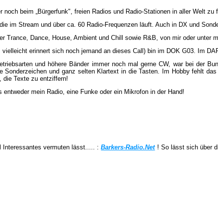
noch beim „Bürgerfunk", freien Radios und Radio-Stationen in aller Welt zu f
, die im Stream und über ca. 60 Radio-Frequenzen läuft. Auch in DX und Sond
r Trance, Dance, House, Ambient und Chill sowie R&B, von mir oder unter m
vielleicht erinnert sich noch jemand an dieses Call) bin im DOK G03. Im DA
le Betriebsarten und höhere Bänder immer noch mal gerne CW, war bei der 
 Sonderzeichen und ganz selten Klartext in die Tasten. Im Hobby fehlt d
die Texte zu entziffern!
s entweder mein Radio, eine Funke oder ein Mikrofon in der Hand!
Interessantes vermuten lässt..... :
Barkers-Radio.Net
! So lässt sich über d