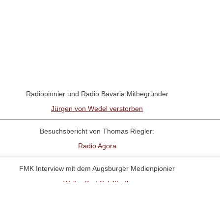
Radiopionier und Radio Bavaria Mitbegründer
Jürgen von Wedel verstorben
Besuchsbericht von Thomas Riegler:
Radio Agora
FMK Interview mit dem Augsburger Medienpionier
Walter Kurt Schilffarth
RadioNostalige-Linktipp: