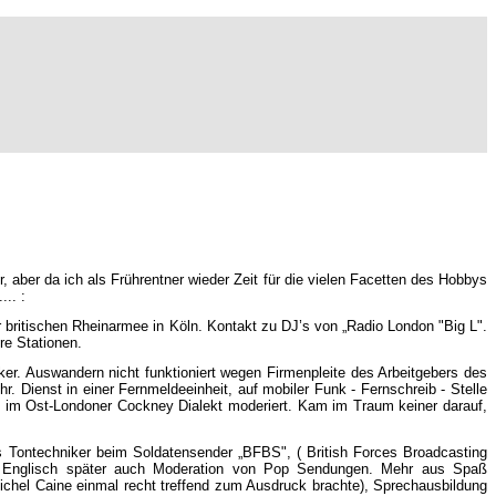
er, aber da ich als Frührentner wieder Zeit für die vielen Facetten des Hobbys
.. :
 britischen Rheinarmee in Köln. Kontakt zu DJ’s von „Radio London "Big L".
ore Stationen.
. Auswandern nicht funktioniert wegen Firmenpleite des Arbeitgebers des
Dienst in einer Fernmeldeeinheit, auf mobiler Funk - Fernschreib - Stelle
 im Ost-Londoner Cockney Dialekt moderiert. Kam im Traum keiner darauf,
s Tontechniker beim Soldatensender „BFBS", ( British Forces Broadcasting
s Englisch später auch Moderation von Pop Sendungen. Mehr aus Spaß
ichel Caine einmal recht treffend zum Ausdruck brachte), Sprechausbildung