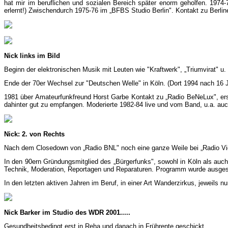
hat mir im beruflichen und sozialen Bereich später enorm geholfen. 197
erlernt!) Zwischendurch 1975-76 im „BFBS Studio Berlin". Kontakt zu Berlin
Nick links im Bild
Beginn der elektronischen Musik mit Leuten wie "Kraftwerk", „Triumvirat" u.
Ende der 70er Wechsel zur "Deutschen Welle" in Köln. (Dort 1994 nach 16
1981 über Amateurfunkfreund Horst Garbe Kontakt zu „Radio BeNeLux", erst 
dahinter gut zu empfangen. Moderierte 1982-84 live und vom Band, u.a. a
Nick: 2. von Rechts
Nach dem Closedown von „Radio BNL" noch eine ganze Weile bei „Radio Vict
In den 90ern Gründungsmitglied des „Bürgerfunks", sowohl in Köln als auch
Technik, Moderation, Reportagen und Reparaturen. Programm wurde ausgestr
In den letzten aktiven Jahren im Beruf, in einer Art Wanderzirkus, jeweils 
Nick Barker im Studio des WDR 2001.....
Gesundheitsbedingt erst in Reha und danach in Frührente geschickt.