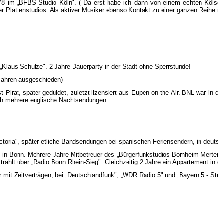
4-78 im „BFBS Studio Köln". ( Da erst habe ich dann von einem echten Köls
er Plattenstudios. Als aktiver Musiker ebenso Kontakt zu einer ganzen Reihe n
 „Klaus Schulze". 2 Jahre Dauerparty in der Stadt ohne Sperrstunde!
 Jahren ausgeschieden)
Pirat, später geduldet, zuletzt lizensiert aus Eupen on the Air. BNL war i
uch mehrere englische Nachtsendungen.
oria", später etliche Bandsendungen bei spanischen Feriensendern, in deuts
 in Bonn. Mehrere Jahre Mitbetreuer des „Bürgerfunkstudios Bornheim-Merten"
ahlt über „Radio Bonn Rhein-Sieg". Gleichzeitig 2 Jahre ein Appartement i
nur mit Zeitverträgen, bei „Deutschlandfunk", „WDR Radio 5" und „Bayern 5 - St