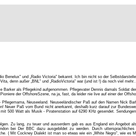
adio Benelux" und „Radio Victoria" bekannt. Ich bin nicht so der Selbstdarstell
ta, denn außer „BNL" und „RadioVictoria" war (und ist !) da noch viel mehr....
ie Barker als Pflegekind aufgenommen. Pflegevater Dennis damals Soldat der
Pioniere der OffshoreSzene, na ja, fast, da leider nie live auf einer der Offsh
- Pflegemama, Neuseeland. Neuseeländischer Paß auf den Namen Nick Barker
 Neuer Paß vom Bund nicht anerkannt, deshalb kurz darauf zur Bundeswehr. 
mit 500 Watt als Musik - Piratenstation auf 6290 KHz gesendet. Sendungen
olgen. Zu lang, zu teuer und ausserdem gab es aus England ein Angebot al
don bei Der BBC dazu ausgebildet zu werden. Durch uttersprachliche
che. ( Mit Cockney Dialekt ist man so etwas wie ein „White Negro", wie es M