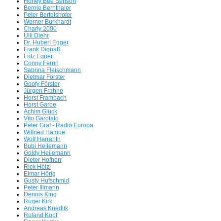
Honey Bee Benson
Bernie Bernthaler
Peter Bertelshofer
Werner Burkhardt
Charly 2000
Ulli Diehr
Dr. Hubert Egger
Frank Dignaß
Fritz Egner
Conny Ferrin
Sabrina Fleischmann
Dietmar Förster
Goofy Förster
Jürgen Frahne
Ra
Horst Frambach
Horst Garbe
Achim Glück
Vito Garofalo
Peter Graf - Radio Europa
Wilfried Hampe
Wolf Harranth
Bubi Heilemann
Goldy Heilemann
Dieter Hofherr
Rick Hölzl
Elmar Hörig
Gusty Hufschmid
Peter Illmann
Dennis King
Roger Kirk
Andreas Knedlik
Wir orgeln alles nied
Roland Kopf