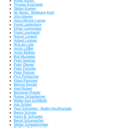
Roger Kortus
Thomas Koschwitz
Stefan Kramer
Mr. Music - Wolfgang Kreh
Jörn Krieger
Hans-Werner Lange
Frank Laufenberg
Elmar Leimgruber
Frank Leonhardt
Rainer Limpert
Hubert Lindner
Rick de Lisle
Armin Löffler
Armin Mothes
Bob Murawka
Peter Niedner
Peter Obexer
Peter Pelunka
Peter Petzner
Pirni Pirnbacher
Klaus Ramoser
Werner Reinke
Axel Ricken
Benjamin Rotzler
Rainer Schauberger
Walter Kurt Schilffarth
Ado Schlier
Paul Schneider - Radio Herz/Kanada
Benny Schnier
Hardy B. Schracke
Bernd Schumacher
Stefan Schwabeneder