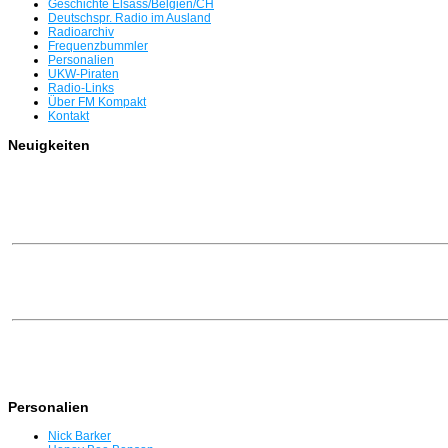
Geschichte Elsass/Belgien/CH
Deutschspr. Radio im Ausland
Radioarchiv
Frequenzbummler
Personalien
UKW-Piraten
Radio-Links
Über FM Kompakt
Kontakt
Neuigkeiten
Personalien
Nick Barker