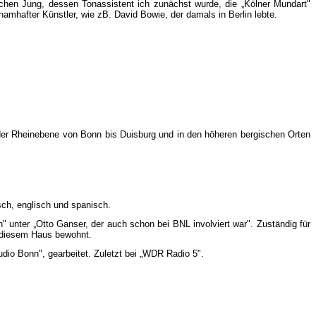
chen Jung, dessen Tonassistent ich zunächst wurde, die „Kölner Mundart"
amhafter Künstler, wie zB. David Bowie, der damals in Berlin lebte.
n der Rheinebene von Bonn bis Duisburg und in den höheren bergischen Orten
ch, englisch und spanisch.
 unter „Otto Ganser, der auch schon bei BNL involviert war". Zuständig für
n diesem Haus bewohnt.
udio Bonn", gearbeitet. Zuletzt bei „WDR Radio 5".