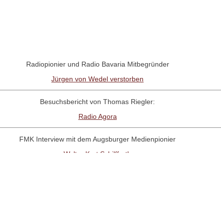
Radiopionier und Radio Bavaria Mitbegründer
Jürgen von Wedel verstorben
Besuchsbericht von Thomas Riegler:
Radio Agora
FMK Interview mit dem Augsburger Medienpionier
Walter Kurt Schilffarth
RadioNostalige-Linktipp:
Antenne Austria Memorial Fanpage
Interview mit dem Radio UNO-Pionier