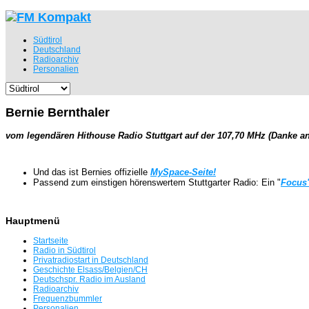
Südtirol
Deutschland
Radioarchiv
Personalien
Bernie Bernthaler
vom legendären Hithouse Radio Stuttgart auf der 107,70 MHz (Danke an
Und das ist Bernies offizielle
MySpace-Seite!
Passend zum einstigen hörenswertem Stuttgarter Radio: Ein "
Focus"
Hauptmenü
Startseite
Radio in Südtirol
Privatradiostart in Deutschland
Geschichte Elsass/Belgien/CH
Deutschspr. Radio im Ausland
Radioarchiv
Frequenzbummler
Personalien