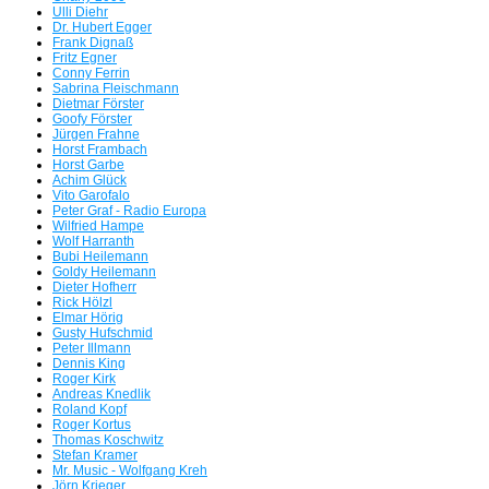
Ulli Diehr
Dr. Hubert Egger
Frank Dignaß
Fritz Egner
Conny Ferrin
Sabrina Fleischmann
Dietmar Förster
Goofy Förster
Jürgen Frahne
Ra
Horst Frambach
Horst Garbe
Achim Glück
Vito Garofalo
Peter Graf - Radio Europa
Wilfried Hampe
Wolf Harranth
Bubi Heilemann
Goldy Heilemann
Dieter Hofherr
Rick Hölzl
Elmar Hörig
Gusty Hufschmid
Peter Illmann
Dennis King
Roger Kirk
Andreas Knedlik
Wir orgeln alles nied
Roland Kopf
Roger Kortus
Thomas Koschwitz
Stefan Kramer
Mr. Music - Wolfgang Kreh
Jörn Krieger