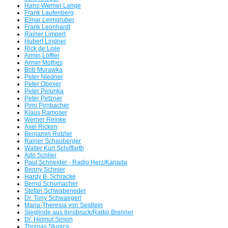
Hans-Werner Lange
Frank Laufenberg
Elmar Leimgruber
Frank Leonhardt
Rainer Limpert
Hubert Lindner
Rick de Lisle
Armin Löffler
Armin Mothes
Bob Murawka
Peter Niedner
Peter Obexer
Peter Pelunka
Peter Petzner
Pirni Pirnbacher
Klaus Ramoser
Werner Reinke
Axel Ricken
Benjamin Rotzler
Rainer Schauberger
Walter Kurt Schilffarth
Ado Schlier
Paul Schneider - Radio Herz/Kanada
Benny Schnier
Hardy B. Schracke
Bernd Schumacher
Stefan Schwabeneder
Dr. Tony Schwaegerl
Maria-Theresia von Seidlein
Sieglinde aus Innsbruck/Radio Brenner
Dr. Helmut Simon
Thomas Stupica