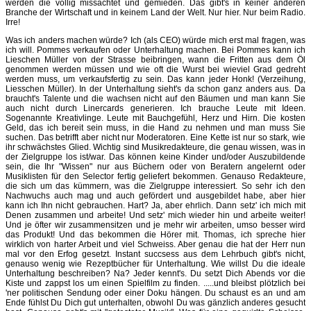
werden die völlig missachtet und gemieden. Das gibt's in keiner anderen
Branche der Wirtschaft und in keinem Land der Welt. Nur hier. Nur beim Radio.
Irre!
Was ich anders machen würde? Ich (als CEO) würde mich erst mal fragen, was
ich will. Pommes verkaufen oder Unterhaltung machen. Bei Pommes kann ich
Lieschen Müller von der Strasse beibringen, wann die Fritten aus dem Öl
genommen werden müssen und wie oft die Wurst bei wieviel Grad gedreht
werden muss, um verkaufsfertig zu sein. Das kann jeder Honk! (Verzeihung,
Liesschen Müller). In der Unterhaltung sieht's da schon ganz anders aus. Da
braucht's Talente und die wachsen nicht auf den Bäumen und man kann Sie
auch nicht durch Linercards generieren. Ich brauche Leute mit Ideen.
Sogenannte Kreativlinge. Leute mit Bauchgefühl, Herz und Hirn. Die kosten
Geld, das ich bereit sein muss, in die Hand zu nehmen und man muss Sie
suchen. Das betrifft aber nicht nur Moderatoren. Eine Kette ist nur so stark, wie
ihr schwächstes Glied. Wichtig sind Musikredakteure, die genau wissen, was in
der Zielgruppe los ist/war. Das können keine Kinder und/oder Auszubildende
sein, die Ihr "Wissen" nur aus Büchern oder von Beratern angelernt oder
Musiklisten für den Selector fertig geliefert bekommen. Genauso Redakteure,
die sich um das kümmern, was die Zielgruppe interessiert. So sehr ich den
Nachwuchs auch mag und auch gefördert und ausgebildet habe, aber hier
kann ich Ihn nicht gebrauchen. Hart? Ja, aber ehrlich. Dann setz' ich mich mit
Denen zusammen und arbeite! Und setz' mich wieder hin und arbeite weiter!
Und je öfter wir zusammensitzen und je mehr wir arbeiten, umso besser wird
das Produkt! Und das bekommen die Hörer mit. Thomas, ich spreche hier
wirklich von harter Arbeit und viel Schweiss. Aber genau die hat der Herr nun
mal vor den Erfog gesetzt. Instant succsess aus dem Lehrbuch gibt's nicht,
genauso wenig wie Rezeptbücher für Unterhaltung. Wie willst Du die ideale
Unterhaltung beschreiben? Na? Jeder kennt's. Du setzt Dich Abends vor die
Kiste und zappst los um einen Spielfilm zu finden. .....und bleibst plötzlich bei
'ner politischen Sendung oder einer Doku hängen. Du schaust es an und am
Ende fühlst Du Dich gut unterhalten, obwohl Du was gänzlich anderes gesucht