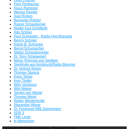
Pirni Pirnbacher
Klaus Ramoser
Werner Reinke
Axel Ricken
Benjamin Rotzler
Rainer Schauberger
Walter Kurt Schilffarth
Ado Schlier
Paul Schneider - Radio Herz/Kanada
Benny Schnier
Hardy B. Schracke
Bernd Schumacher
Stefan Schwabeneder
Dr. Tony Schwaegerl
Maria-Theresia von Seidlein
Sieglinde aus Innsbruck/Radio Brenner
Dr. Helmut Simon
Thomas Stupica
Egon Telser
Ingo Töpfer
Willy Vontavon
Willi Weber
Jürgen von Wedel
Thomas Weigt
Walter Wiedenhofer
Alexander Wiese
Dr. Feelgood-Willi Zwingmann
SDR 3
FMK Leser
In Memoriam
Copyright 2026 fmkompakt.de - Thomas Kircher