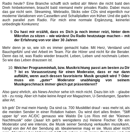
Radio heute? Eine Branche schafft sich selbst ab! Wenn die nicht bald den
Dreh hinbekommen, braucht bald niemand mehr privates Radio. Dabei muss
das gar nicht sein. Streaming, Webradio, Sticks oder CDs sind eigentlich nur
moderne Variationen von Cassetten und Schallplatten von früher. Und die gab's
auch parallel zum Radio. Für mich eine normale Ergänzung, keinerlei
unbedingte Konkurenz
Du hast mir erzählt, dass es Dich ja noch immer reizt, hinter dem
Mikrofon zu sitzen – wie würdest Du Radio heutzutage machen – mit
der Erfahrung von vor über 30 Jahren
Mehr denn je so, wie ich es immer gemacht habe. Mit Herz, Verstand und
Bauchgefühl und viel Arbeit im Team. Für die Hörer und nicht für die Berater.
Denn das ist, was Radio wieder braucht. Leben, Leben und nochmals Leben.
So wie das Leben draussen ist.
Welcher Programminhalt, bzw. Musikrichtung passt am besten zu Dir
? Ist es Voraussetzung für einen Moderator, dass er nur dann
aufblüht, wenn auch dessen favorisierte Musik gespielt wird ? Oder
muss ein „guter“ Moderator unabhängig von seinem
Musikgeschmack immer gleich gut präsentieren?
Also ganz ehrlich, als News-Anchor sehe ich mich nicht. Dazu bin ich - glaube
ich - zu rosig. Aber ich habe keine Angst vor Magazinen, U-Sendungen, Sparten
aller Art.
Ich geb' Dir mal mein Handy. Da sind ca. 700 Musiktitel drauf - was mehr ist, als
die meisten Sender in einer Rotation haben. Du wirst dort alles finden. "Stiff
upper lip" von AC/DC genauso wie Waldo De Los Rios mit der "Kleinen
Nachtmusik" oder (Jaaa! Ich geb's wenigstens zu) Helene Fischer. Ob ein
Moderator und wie intensiv, die Musik seiner Sendung verkaufen muss/kann,
hängt von der Art der Sendung ab. Idealerweise mag er sie. Muss aber nicht