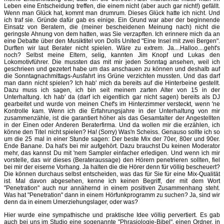
Leben eine Entscheidung treffen, die einem nicht (aber auch gar nicht!) gefällt.
Wenn man Glück hat, kommt man drumrum. Dieses Glück hatte ich nicht. Und
ich traf sie. Gründe dafür gab es einige. Ein Grund war aber der beginnende
Einsatz von Beratern, die (meiner bescheidenen Meinung nach) nicht die
geringste Ahnung von dem hatten, was Sie verzapften. Ich erinnere mich da an
eine Debatte über den Musiktitel von Dolls United "Eine Insel mit zwei Bergen".
Durften wir laut Berater nicht spielen. Wäre zu extrem. Ja....Halloo....geht's
noch? Selbst meine Eltern, selig, kannten Jim Knopf und Lukas den
Lokomotivführer. Die mussten das mit mir jeden Sonntag ansehen, weil ich
geschrieen und gezetert habe um das anschauen zu können und deshalb auf
die Sonntagnachmittags-Ausfahrt ins Grüne verzichten mussten. Und das darf
man dann nicht spielen? Ich hab' mich da bereits auf die Hinterbeine gestellt.
Dazu muss ich sagen, ich bin seit meinem zarten Alter von 15 in der
Unterhaltung. Ich hab' da (darf ich eigentlich gar nicht sagen) bereits als DJ
gearbeitet und wurde von meinen Chef's im Hinterzimmer versteckt, wenn 'ne
Kontrolle kam. Wenn ich die Erfahrungsjahre in der Unterhaltung von mir
zusammenzähle, ist die garantiert höher als das Gesamtalter der Angestellten
in der Einen oder Anderen Beraterfirma. Und da wollen mir die erzählen, ich
könne den Titel nicht spielen? Ha! (Sorry) Was'n Scheiss. Genauso sollte ich so
um die 25 mal in einer Stunde sagen: Der beste Mix der 70er, 80er und 90er.
Ende Banane. Da hat's bei mir aufgehört. Dazu brauchst Du keinen Moderator
mehr, das kannst Du mit 'nem Sampler einfacher erledigen. Und wenn ich mir
vorstelle, das wir dieses (Berateraussage) den Hörern penetrieren sollten, fiel
bei mir der eiserne Vorhang. Ja halten die die Hörer denn für völlig bescheuert?
Die können durchaus selbst entscheiden, was das für Sie für eine Mix-Qualität
ist. Mal davon abgesehen, kenne ich keinen Begriff, der mit dem Wort
"Penetration" auch nur annähernd in einem positiven Zusammenhang steht.
Was hat "Penetration" dann in einem Hörfunkprogramm zu suchen? Ja, sind wir
denn da in einem Umerziehungslager, oder was?
Hier wurde eine sympathische und praktische Idee völlig pervertiert. Es gab
auch bei uns im Studio eine sogenannte "Phrasiologie-Bibel", einen Ordner, in