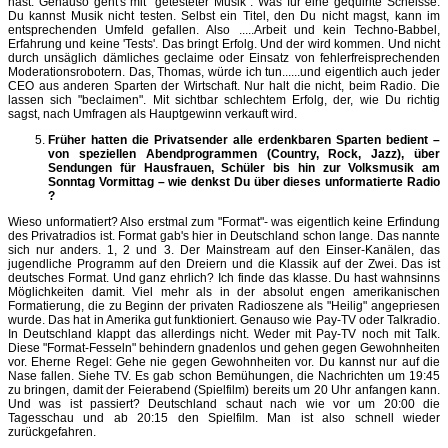
hast. Genauso geht's mit "getesteter Musik". Was für eine gequirlte Scheisse.
Du kannst Musik nicht testen. Selbst ein Titel, den Du nicht magst, kann im
entsprechenden Umfeld gefallen. Also .....Arbeit und kein Techno-Babbel,
Erfahrung und keine 'Tests'. Das bringt Erfolg. Und der wird kommen. Und nicht
durch unsäglich dämliches geclaime oder Einsatz von fehlerfreisprechenden
Moderationsrobotern. Das, Thomas, würde ich tun......und eigentlich auch jeder
CEO aus anderen Sparten der Wirtschaft. Nur halt die nicht, beim Radio. Die
lassen sich "beclaimen". Mit sichtbar schlechtem Erfolg, der, wie Du richtig
sagst, nach Umfragen als Hauptgewinn verkauft wird.
Früher hatten die Privatsender alle erdenkbaren Sparten bedient –
von speziellen Abendprogrammen (Country, Rock, Jazz), über
Sendungen für Hausfrauen, Schüler bis hin zur Volksmusik am
Sonntag Vormittag – wie denkst Du über dieses unformatierte Radio
?
Wieso unformatiert? Also erstmal zum "Format"- was eigentlich keine Erfindung
des Privatradios ist. Format gab's hier in Deutschland schon lange. Das nannte
sich nur anders. 1, 2 und 3. Der Mainstream auf den Einser-Kanälen, das
jugendliche Programm auf den Dreiern und die Klassik auf der Zwei. Das ist
deutsches Format. Und ganz ehrlich? Ich finde das klasse. Du hast wahnsinns
Möglichkeiten damit. Viel mehr als in der absolut engen amerikanischen
Formatierung, die zu Beginn der privaten Radioszene als "Heilig" angepriesen
wurde. Das hat in Amerika gut funktioniert. Genauso wie Pay-TV oder Talkradio.
In Deutschland klappt das allerdings nicht. Weder mit Pay-TV noch mit Talk.
Diese "Format-Fesseln" behindern gnadenlos und gehen gegen Gewohnheiten
vor. Eherne Regel: Gehe nie gegen Gewohnheiten vor. Du kannst nur auf die
Nase fallen. Siehe TV. Es gab schon Bemühungen, die Nachrichten um 19:45
zu bringen, damit der Feierabend (Spielfilm) bereits um 20 Uhr anfangen kann.
Und was ist passiert? Deutschland schaut nach wie vor um 20:00 die
Tagesschau und ab 20:15 den Spielfilm. Man ist also schnell wieder
zurückgefahren.