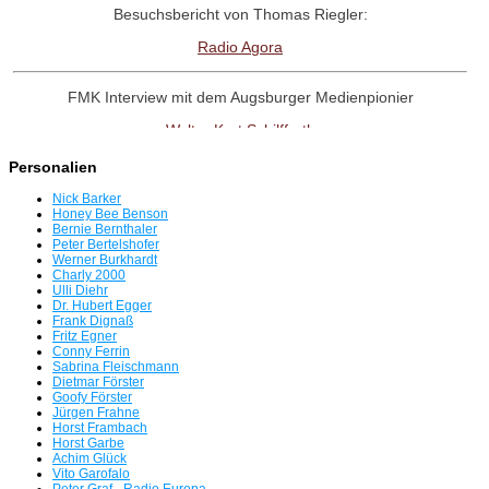
Besuchsbericht von Thomas Riegler:
Radio Agora
FMK Interview mit dem Augsburger Medienpionier
Walter Kurt Schilffarth
Personalien
RadioNostalige-Linktipp:
Nick Barker
Antenne Austria Memorial Fanpage
Honey Bee Benson
Bernie Bernthaler
Peter Bertelshofer
Werner Burkhardt
Interview mit dem Radio UNO-Pionier
Charly 2000
Ulli Diehr
Willi Weber
Dr. Hubert Egger
Frank Dignaß
Fritz Egner
Tag der offenen Tür in Freimann
Conny Ferrin
Sabrina Fleischmann
Servus beim BR
Dietmar Förster
Goofy Förster
Jürgen Frahne
Radio Bavaria International plant für 8.8.26 eine Rückkehr auf
Horst Frambach
Horst Garbe
UKW
Achim Glück
Vito Garofalo
Die Radio-SENSATION!!!
Peter Graf - Radio Europa