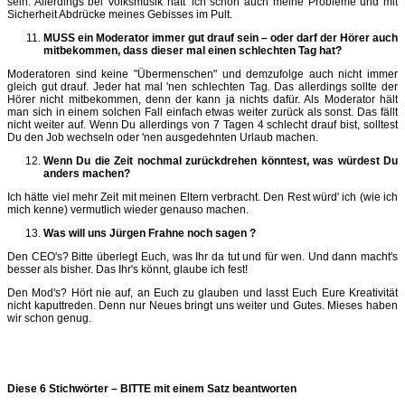
sein. Allerdings bei Volksmusik hätt' ich schon auch meine Probleme und mit
Sicherheit Abdrücke meines Gebisses im Pult.
MUSS ein Moderator immer gut drauf sein – oder darf der Hörer auch
mitbekommen, dass dieser mal einen schlechten Tag hat?
Moderatoren sind keine "Übermenschen" und demzufolge auch nicht immer
gleich gut drauf. Jeder hat mal 'nen schlechten Tag. Das allerdings sollte der
Hörer nicht mitbekommen, denn der kann ja nichts dafür. Als Moderator hält
man sich in einem solchen Fall einfach etwas weiter zurück als sonst. Das fällt
nicht weiter auf. Wenn Du allerdings von 7 Tagen 4 schlecht drauf bist, solltest
Du den Job wechseln oder 'nen ausgedehnten Urlaub machen.
Wenn Du die Zeit nochmal zurückdrehen könntest, was würdest Du
anders machen?
Ich hätte viel mehr Zeit mit meinen Eltern verbracht. Den Rest würd' ich (wie ich
mich kenne) vermutlich wieder genauso machen.
Was will uns Jürgen Frahne noch sagen ?
Den CEO's? Bitte überlegt Euch, was Ihr da tut und für wen. Und dann macht's
besser als bisher. Das Ihr's könnt, glaube ich fest!
Den Mod's? Hört nie auf, an Euch zu glauben und lasst Euch Eure Kreativität
nicht kaputtreden. Denn nur Neues bringt uns weiter und Gutes. Mieses haben
wir schon genug.
Diese 6 Stichwörter – BITTE mit einem Satz beantworten