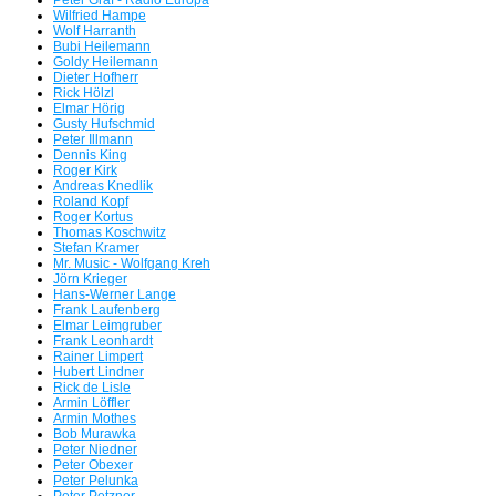
Wilfried Hampe
Wolf Harranth
FM Kompakt besucht die Medienszene
Bubi Heilemann
Goldy Heilemann
Oberfranken und Vogtland
Dieter Hofherr
Rick Hölzl
Elmar Hörig
Radio Aktiv/Star*Sat Radio und 89 HIT FM waren Meilensteine -
Gusty Hufschmid
Peter Illmann
Dennis King
Peter Pelunka mit 65 Jahren verstorben
Roger Kirk
Andreas Knedlik
Roland Kopf
Wir orgeln alles nieder - Der FMK-Südtirol Stream mit einem
Roger Kortus
Wiederhören der einstigen Radiopioniere auf
Thomas Koschwitz
Stefan Kramer
dem FMK-Südtirol Webradio
Mr. Music - Wolfgang Kreh
Jörn Krieger
Hans-Werner Lange
Frank Laufenberg
Elmar Leimgruber
Frank Leonhardt
Rainer Limpert
Hubert Lindner
Rick de Lisle
Armin Löffler
Armin Mothes
Bob Murawka
Peter Niedner
Peter Obexer
Peter Pelunka
Peter Petzner