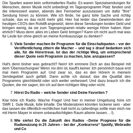
Die Sparten waren kein unformatiertes Radio. Es waren Spezialsendungen für
Menschen, deren Musik nicht unbedingt im Tagesprogramm Platz fanden und
die interessiert waren, abends den Fernseher auszulassen um dafür "Ihre"
Sendung hören zu können. Wie ich finde, 'ne ganz tolle Sache und richtig
schade, das es das nicht mehr gibt. Hier hat leider das Gewinndenken der
heutigen CEO's den Rotstift angesetzt, denn diese Sendungen kosten Geld und
bringen wenig, da sie zum Tagesprogramm relativ wenige Hörer haben. Aber
ehrlich? Muss denn alles im Leben Geld bringen? Kann ich nicht auch mal was
für Leute tun ohne gleich an meine Kontoauszüge zu denken?
Viele Sender machen ihr Programm für die Einschaltquoten – vor der
Veröffentlichung zittern die Macher – und tag s drauf bedanken sich
alle, für die Hörertreue. Ist das der richtige Weg, um entsprechend
dieser Quote sein Programm zu machen, bzw. anzupassen?
Hat's denn bisher was gebracht? Nein! Ich erinnere Dich an das Beispiel mit
dem 'Überraschungsei' Wenn nix drin ist, kauft's keiner. Ich persönlich baue erst
mal mein Programm auf. Und zwar so, das es den Hörern in meinem
Sendegebiet auch gefällt. Dann achte ich darauf, das die Qualität des
Programms gleichbleibt oder sich weiter verbessert. Und dazu brauch ich die
Quoten, die mir sagen, bin ich auf dem richtigen Weg oder nicht.
Hörst Du Radio – welche Sender sind Deine Favoriten ?
Klar höre ich Radio. Was'ne Frage! Und hier in meiner Umgebung höre ich
SWR 1. Gute Musik, tolle Inhalte. Die Moderatoren könnten lockerer sein - aber
das lassen die öffentlich-rechtlichen halt nicht zu (allerdings sollte man mich nie
mit Herrn Mayer in einem unbeaufsichtigten Raum alleine lassen.....!).
Wie siehst Du die Zukunft des Radios –Deine Prognose für die
Radionutzung in 25 Jahren – bei der „Konkurrenz“ Spotify, Webradio
und Co