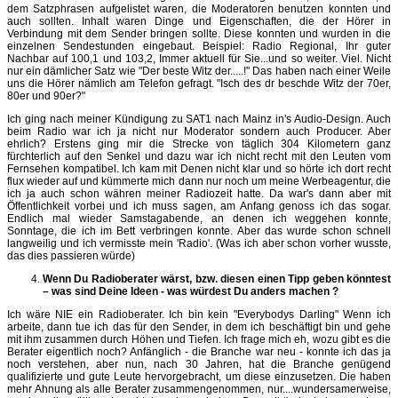
dem Satzphrasen aufgelistet waren, die Moderatoren benutzen konnten und
auch sollten. Inhalt waren Dinge und Eigenschaften, die der Hörer in
Verbindung mit dem Sender bringen sollte. Diese konnten und wurden in die
einzelnen Sendestunden eingebaut. Beispiel: Radio Regional, Ihr guter
Nachbar auf 100,1 und 103,2, Immer aktuell für Sie...und so weiter. Viel. Nicht
nur ein dämlicher Satz wie "Der beste Witz der.....!" Das haben nach einer Weile
uns die Hörer nämlich am Telefon gefragt. "Isch des dr beschde Witz der 70er,
80er und 90er?"
Ich ging nach meiner Kündigung zu SAT1 nach Mainz in's Audio-Design. Auch
beim Radio war ich ja nicht nur Moderator sondern auch Producer. Aber
ehrlich? Erstens ging mir die Strecke von täglich 304 Kilometern ganz
fürchterlich auf den Senkel und dazu war ich nicht recht mit den Leuten vom
Fernsehen kompatibel. Ich kam mit Denen nicht klar und so hörte ich dort recht
flux wieder auf und kümmerte mich dann nur noch um meine Werbeagentur, die
ich ja auch schon währen meiner Radiozeit hatte. Da war's dann aber mit
Öffentlichkeit vorbei und ich muss sagen, am Anfang genoss ich das sogar.
Endlich mal wieder Samstagabende, an denen ich weggehen konnte,
Sonntage, die ich im Bett verbringen konnte. Aber das wurde schon schnell
langweilig und ich vermisste mein 'Radio'. (Was ich aber schon vorher wusste,
das dies passieren würde)
Wenn Du Radioberater wärst, bzw. diesen einen Tipp geben könntest
– was sind Deine Ideen - was würdest Du anders machen ?
Ich wäre NIE ein Radioberater. Ich bin kein "Everybodys Darling" Wenn ich
arbeite, dann tue ich das für den Sender, in dem ich beschäftigt bin und gehe
mit ihm zusammen durch Höhen und Tiefen. Ich frage mich eh, wozu gibt es die
Berater eigentlich noch? Anfänglich - die Branche war neu - konnte ich das ja
noch verstehen, aber nun, nach 30 Jahren, hat die Branche genügend
qualifizierte und gute Leute hervorgebracht, um diese einzusetzen. Die haben
mehr Ahnung als alle Berater zusammengenommen, nur....wundersamerweise,