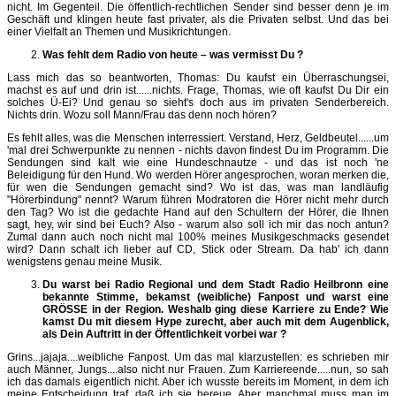
nicht. Im Gegenteil. Die öffentlich-rechtlichen Sender sind besser denn je im
Geschäft und klingen heute fast privater, als die Privaten selbst. Und das bei
einer Vielfalt an Themen und Musikrichtungen.
Was fehlt dem Radio von heute – was vermisst Du ?
Lass mich das so beantworten, Thomas: Du kaufst ein Überraschungsei,
machst es auf und drin ist......nichts. Frage, Thomas, wie oft kaufst Du Dir ein
solches Ü-Ei? Und genau so sieht's doch aus im privaten Senderbereich.
Nichts drin. Wozu soll Mann/Frau das denn noch hören?
Es fehlt alles, was die Menschen interressiert. Verstand, Herz, Geldbeutel......um
'mal drei Schwerpunkte zu nennen - nichts davon findest Du im Programm. Die
Sendungen sind kalt wie eine Hundeschnautze - und das ist noch 'ne
Beleidigung für den Hund. Wo werden Hörer angesprochen, woran merken die,
für wen die Sendungen gemacht sind? Wo ist das, was man landläufig
"Hörerbindung" nennt? Warum führen Modratoren die Hörer nicht mehr durch
den Tag? Wo ist die gedachte Hand auf den Schultern der Hörer, die Ihnen
sagt, hey, wir sind bei Euch? Also - warum also soll ich mir das noch antun?
Zumal dann auch noch nicht mal 100% meines Musikgeschmacks gesendet
wird? Dann schalt ich lieber auf CD, Stick oder Stream. Da hab' ich dann
wenigstens genau meine Musik.
Du warst bei Radio Regional und dem Stadt Radio Heilbronn eine
bekannte Stimme, bekamst (weibliche) Fanpost und warst eine
GRÖSSE in der Region. Weshalb ging diese Karriere zu Ende? Wie
kamst Du mit diesem Hype zurecht, aber auch mit dem Augenblick,
als Dein Auftritt in der Öffentlichkeit vorbei war ?
Grins...jajaja....weibliche Fanpost. Um das mal klarzustellen: es schrieben mir
auch Männer, Jungs....also nicht nur Frauen. Zum Karriereende.....nun, so sah
ich das damals eigentlich nicht. Aber ich wusste bereits im Moment, in dem ich
meine Entscheidung traf, daß ich sie bereue. Aber manchmal muss man im