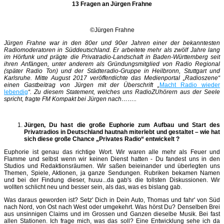
13 Fragen an Jürgen Frahne
©Jürgen Frahne
Jürgen Frahne war in den 80er und 90er Jahren einer der bekanntesten
Radiomoderatoren in Süddeutschland. Er arbeitete mehr als zwölf Jahre lang
im Hörfunk und prägte die Privatradio-Landschaft in Baden-Württemberg seit
ihren Anfängen, unter anderem als Gründungsmitglied von Radio Regional
(später Radio Ton) und der Städteradio-Gruppe in Heilbronn, Stuttgart und
Karlsruhe. Mitte August 2017 veröffentlichte das Medienportal „Radioszene“
einen Gastbeitrag von Jürgen mit der Überschrift „
Macht Radio wieder
lebendig
“. Zu diesem Statement, welches uns RadioZUhörern aus der Seele
spricht, fragte FM Kompakt bei Jürgen nach……..
Jürgen, Du hast die große Euphorie zum Aufbau und Start des
Privatradios in Deutschland hautnah miterlebt und gestaltet – wie hat
sich diese große Chance „Privates Radio“ entwickelt ?
Euphorie ist genau das richtige Wort. Wir waren alle mehr als Feuer und
Flamme und selbst wenn wir keinen Dienst hatten - Du fandest uns in den
Studios und Redaktionsräumen. Wir saßen beieinander und überlegten uns
Themen, Spiele, Aktionen, ja ganze Sendungen. Rubriken bekamen Namen
und bei der Findung dieser, huuu...da gab's die tollsten Diskussionen. Wir
wollten schlicht neu und besser sein, als das, was es bislang gab.
Was daraus geworden ist? Setz' Dich in Dein Auto, Thomas und fahr' von Süd
nach Nord, von Ost nach West oder umgekehrt. Was hörst Du? Denselben Brei
aus unsinnigen Claims und im Grossen und Ganzen dieselbe Musik. Bei fast
allen Stationen. Ich frage mich, was das soll? Eine Entwicklung sehe ich da