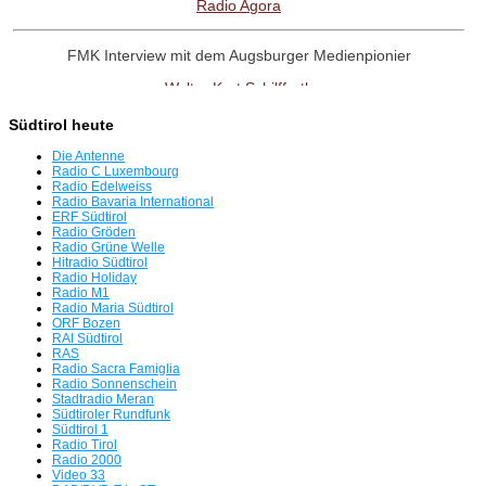
Radio Agora
FMK Interview mit dem Augsburger Medienpionier
Walter Kurt Schilffarth
Südtirol heute
RadioNostalige-Linktipp:
Die Antenne
Antenne Austria Memorial Fanpage
Radio C Luxembourg
Radio Edelweiss
Radio Bavaria International
ERF Südtirol
Interview mit dem Radio UNO-Pionier
Radio Gröden
Radio Grüne Welle
Willi Weber
Hitradio Südtirol
Radio Holiday
Radio M1
Tag der offenen Tür in Freimann
Radio Maria Südtirol
ORF Bozen
Servus beim BR
RAI Südtirol
RAS
Radio Sacra Famiglia
Radio Bavaria International plant für 8.8.26 eine Rückkehr auf
Radio Sonnenschein
Stadtradio Meran
UKW
Südtiroler Rundfunk
Südtirol 1
Die Radio-SENSATION!!!
Radio Tirol
Radio 2000
Video 33
FM Kompakt besucht die Medienszene