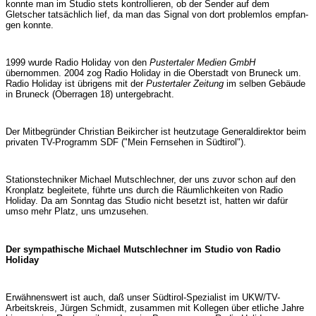
konnte man im Studio stets kontrol­lieren, ob der Sender auf dem
Gletscher tatsächlich lief, da man das Signal von dort problemlos emp­fan­
gen konnte.
1999 wurde Radio Holiday von den
Pustertaler Me­dien GmbH
übernommen. 2004 zog Radio Holiday in die Oberstadt von Bruneck um.
Radio Holiday ist übri­gens mit der
Pustertaler Zeitung
im selben Ge­bäu­de
in Bruneck (Oberragen 18) unterge­bracht.
Der Mitbegründer Christian Beikircher ist heutzu­tage Generaldirektor beim
privaten TV-Programm SDF ("Mein Fernsehen in Südtirol").
Stationstechniker Michael Mutschlechner, der uns zuvor schon auf den
Kronplatz begleitete, führte uns durch die Räumlichkeiten von Radio
Holiday. Da am Sonntag das Studio nicht besetzt ist, hatten wir dafür
umso mehr Platz, uns umzusehen.
Der sympathische Michael Mutschlechner im Studio von Radio
Holiday
Erwähnenswert ist auch, daß unser Südtirol-Spe­zia­list im UKW/TV-
Arbeitskreis, Jürgen Schmidt, zu­sammen mit Kollegen über etliche Jahre