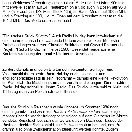
hauptsächliches Ver­brei­tungs­gebiet ist die Mitte und der Osten Süd­tirols,
mittler­weile ist man auf 14 Frequenzen on air, so auch in Bozen auf 93,0
MHz (hier auch auf DAB+ im Block 13a), im Raum Meran auf 100,5 MHz
und in Ster­zing auf 100,1 MHz. Oben auf dem Kronplatz nutzt man die
104,3 MHz. Das Motto der Station lautet:
"Ein starkes Stück Süd­tirol". Auch Radio Holiday kann inzwi­schen auf
eine mehrere Jahrzehnte wäh­rende Hi­storie zurück­blicken. Mit ersten
Probe­sendungen starteten Chri­stian Beikir­cher und Os­wald Rastner das
Projekt "Radio Holi­day" im Herbst 1980. Ge­sen­det wurde aus einer
Souterrain­woh­nung der Familie Rastner in Rei­schach.
Zu den, damals in unseren Breiten sehr bekannten Schlager- und
Volksmusikhits, mischte Radio Holi­day auch italienisch- und
englischsprachige Hits in sein Programm – damals eine kleine Revolution
im Pustertal. Die Mischung kam an – vor allem die jun­gen Hörer machten
Radio Holiday schnell zu Ihrem Radio. Das Studio wurde bald zu klein und
1985 zog man von Reischach nach Bruneck.
Das alte Studio in Reischach wurde übrigens im Sommer 1986 noch
einmal genutzt, und zwar von
Radio Tele Schwarzenstein
, das einige
Monate über die wieder freigegebene Anlage auf dem Gletscher im Ahrntal
sendete. Reischach bot sich damals an, da vom Dach des Hauses der
Rastners direkter Sichtkontakt zum Schwarzenstein bestand, das Pro­
gramm also ohne Zwischenstation zugeführt werden konnte. Zudem