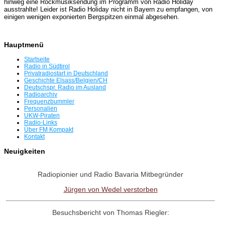
hinweg ei­ne Rockmusiksendung im Programm von Radio Ho­liday
ausstrahlte! Leider ist Radio Holiday nicht in Bayern zu empfangen, von
einigen wenigen ex­ponierten Bergspitzen einmal ab­gesehen.
Hauptmenü
Startseite
Radio in Südtirol
Privatradiostart in Deutschland
Geschichte Elsass/Belgien/CH
Deutschspr. Radio im Ausland
Radioarchiv
Frequenzbummler
Personalien
UKW-Piraten
Radio-Links
Über FM Kompakt
Kontakt
Neuigkeiten
Radiopionier und Radio Bavaria Mitbegründer
Jürgen von Wedel verstorben
Besuchsbericht von Thomas Riegler: