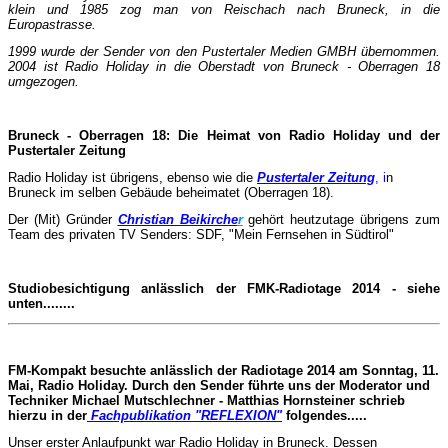
klein und 1985 zog man von Reischach nach Bruneck, in die
Europastrasse.
1999 wurde der Sender von den Pustertaler Medien GMBH übernommen.
2004 ist Radio Holiday in die Oberstadt von Bruneck - Oberragen 18
umgezogen.
Bruneck - Oberragen 18: Die Heimat von Radio Holiday und der
Pustertaler Zeitung
Radio Holiday ist übrigens, ebenso wie die
Pustertaler Zeitung
, i
n
Bruneck im selben Gebäude beheimatet (Oberragen 18).
Der (Mit) Gründer
Christian Beikirche
r
gehört
heutzutage übrigens zum
Team des privaten TV Senders: SDF, "Mein Fernsehen in Südtirol"
Studiobesichtigung anlässlich der FMK-Radiotage 2014 - siehe
unten........
FM-Kompakt besuchte anlässlich der Radiotage 2014 am Sonntag, 11.
Mai, Radio Holiday. Durch den Sender führte uns der Moderator und
Techniker Michael Mutschlechner - Matthias Hornsteiner schrieb
hierzu in der
Fachpublikation "REFLEXION"
folgendes.....
Unser erster Anlaufpunkt war Radio Holiday in Brun­eck. Dessen