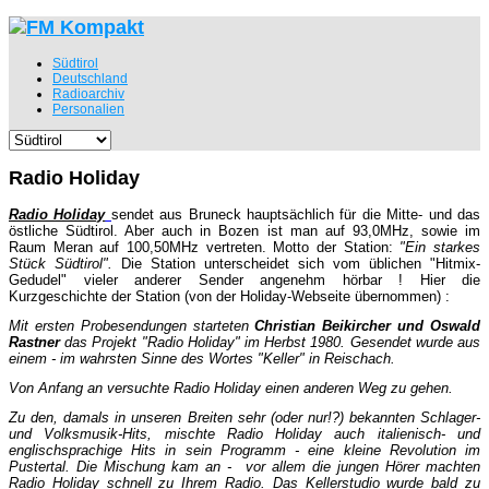
Südtirol
Deutschland
Radioarchiv
Personalien
Radio Holiday
Radio Holiday
sendet aus Bruneck hauptsächlich für die Mitte- und das
östliche Südtirol. Aber auch in Bozen ist man auf 93,0MHz, sowie im
Raum Meran auf 100,50MHz vertreten. Motto der Station:
"Ein starkes
Stück Südtirol".
Die Station unterscheidet sich vom üblichen "Hitmix-
Gedudel" vieler anderer Sender angenehm hörbar ! Hier die
Kurzgeschichte der Station (von der Holiday-Webseite übernommen) :
Mit ersten Probesendungen starteten
Christian Beikircher und Oswald
Rastner
das Projekt "Radio Holiday" im Herbst 1980. Gesendet wurde aus
einem - im wahrsten Sinne des Wortes "Keller" in Reischach.
Von Anfang an versuchte Radio Holiday einen anderen Weg zu gehen.
Zu den, damals in unseren Breiten sehr (oder nur!?) bekannten Schlager-
und Volksmusik-Hits, mischte Radio Holiday auch italienisch- und
englischsprachige Hits in sein Programm - eine kleine Revolution im
Pustertal. Die Mischung kam an - vor allem die jungen Hörer machten
Radio Holiday schnell zu Ihrem Radio. Das Kellerstudio wurde bald zu