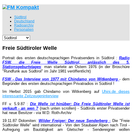
Südtirol
Deutschland
Radioarchiv
Personalien
Freie Südtiroler Welle
Portrait des ersten deutschsprachigen Privatsenders in Südtirol :
Radio
FSW, die Freie Welle Südtirol, anlässlich des 5.
Stationsgeburtstages
: man startete an Ostern 1976 (in der Broschüre
"Rundfunk aus Südtirol" im Jahr 1981 veröffentlicht)
FSW - Das Interview von 1977 mit Chindamo von Witkenberg
- dem
Begründer des ersten deutschsprachigen Privatradios in Südtirol !
Im Herbst 2015 gab Chindamo von Witkenberg auf
Uhini.de dieses
interessante Zeitzeugeninterview
FF v. 5.9.87 :
Die Welle ist hinüber: Die Freie Südtiroler Welle ist
verkauft - an wen ?
(nach unten scrollen) - Südtirols erster Privatsender
hat neue Besitzer - via W.D. Roth-Archiv
19.11.87 Dolomiten:
Wilder Freiger: Der neue Senderberg
-
Die "Freie
Südtiroler Welle" wird international - Von den Staubaier Alpen nach Tirol -
Aufregung um Bautätigkeit am Gletscher - Sendereigner wollen