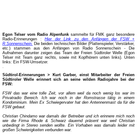
Egon Telser vom Radio Alpenfunk
sammelte für FMK ganz besondere
Radio-Erinnerungen :
Hier der Link zu den Anfängen der FSW +
R.Sonnenschein
.
Die beiden technischen Bilder (Plattenspieler, Verstärker,
etc.) stammen aus den Anfängen von Radio Sonnenschein - Die
Aufnahmen darunter zeigen das Team der Freien Südtiroler Welle (Egon
Telser mit Team ganz rechts, sowie mit Kopfhörern unten links). Unten
links: Ein FSW-Umsetzer.
.
Südtirol-Erinnerungen > Kurt Garber, einst Mitarbeiter der Freien
Südtiroler Welle erinnert sich an seine wilden Radiojahre bei der
FSW:
FSW das war eine tolle Zeit, vor allem weil da noch wenig los war im
Privatradio Bereich. Ich war noch in der Romstrasse tätig in einem
Kondominium. Mein Ex Schwiegervater hat den Antennenmast da für die
FSW gebaut.
Christian Chindamo war damals der Betreiber u
nd ich erinnere mich noch
wie die Firma Rhode & Schwarz dauernd präsent war weil Christian
unbedingt in Stereo senden wollte. Ein Vorhaben was damals leider mit
großen Schwierigkeiten verbunden war.