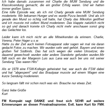
Ich habe damals zusammen mit Charlie die MUM Sendung und die
Klassiksendung gemacht, die ein großer Erfolg waren. Und wir hatten
immer großen Spass.
Eine tolle Episode war, als ich mit Charly gerade eine MUM Sendung
moderierte. Wir bekamen Hunger und es wurde Pizza bestellt. Und als ich
gerade den Mund so richtig voll hatte, hat Charly das Mikrofon geöffnet
und ich musste mit vollem Mund moderieren. Das klappte natürlich nicht
so gut und danach konnte ich Charly nicht mehr anschauen sonst ging
das Gelächter los.
Leider kann ich mich nicht an alle Mitwirkenden da erinnern. Charlie,
Verena, Peter Hager u.s.w.
Hatte zu der Zeit auch keinen Fotoapparat oder sagen wir mal nie daran
gedacht Fotos zu machen. Wir wurden sehr weit gehört. Bayern und einen
großen Teil Südtirols. Das hat sich wegen der vielen Umsetzer, die
dauernd gewechselt wurden oder andere Standorte gefunden wurden.Mir
fällt noch ein der Margesin Luis aus Lana war auch bei uns mit seiner
Sendung "Das waren Hits"
Als er 1978 eine FSW-Kollegin geheiratet hat, war auch die FSW dabei
und hat "abgesperrt" und das Brautpaar musste auf einem Wagen eine
kurze Sendung moderieren.
So langsam fällt mir schon noch was ein. Brauche nur etwas Zeit.
Ganz liebe Grüße
Kurt
FM Kompakt sagt DANKE und freut sich SEHR auf weitere
Erinnerungen an diesen Privatradiopionier. Evtl. kann Kurt für FMK