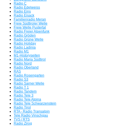
Tag der offenen Tür in Freimann
Radio C
Radio Edelweiss
Servus beim BR
Radio Eins
Radio Eisack
Familienradio Meran
Radio Bavaria International plant für 8.8.26 eine Rückkehr auf
Freie Südtiroler Welle
Freie Welle Pustertal
UKW
Radio Freier Alpenfunk
Radio Gröden
Die Radio-SENSATION!!!
Radio Grüne Welle
Radio Holiday
Radio Ladinia
FM Kompakt besucht die Medienszene
Radio M1
M1-Historyseiten
Oberfranken und Vogtland
Radio Maria Südtirol
Radio Nord
Radio Oberland
Radio Aktiv/Star*Sat Radio und 89 HIT FM waren Meilensteine -
RAS
Radio Rosengarten
Radio S3
Peter Pelunka mit 65 Jahren verstorben
Radio Sarner Welle
Radio T 1
Radio Tandem
Wir orgeln alles nieder - Der FMK-Südtirol Stream mit einem
Radio Tele 3
Wiederhören der einstigen Radiopioniere auf
Radio Tele Alpina
Radio Tele Schwarzenstein
dem FMK-Südtirol Webradio
Radio Tirol
RTA - Radio Transalpin
Tele Radio Vinschgau
TVS / RTS
Radio Zirog