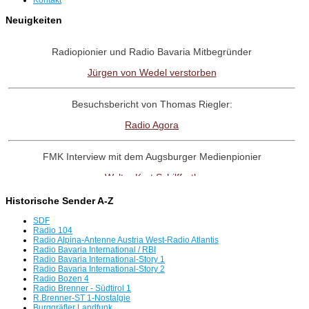
Neuigkeiten
Radiopionier und Radio Bavaria Mitbegründer
Jürgen von Wedel verstorben
Besuchsbericht von Thomas Riegler:
Radio Agora
FMK Interview mit dem Augsburger Medienpionier
Walter Kurt Schilffarth
Historische Sender A-Z
RadioNostalige-Linktipp:
SDF
Antenne Austria Memorial Fanpage
Radio 104
Radio Alpina-Antenne Austria West-Radio Atlantis
Radio Bavaria International / RBI
Radio Bavaria International-Story 1
Interview mit dem Radio UNO-Pionier
Radio Bavaria International-Story 2
Radio Bozen 4
Willi Weber
Radio Brenner - Südtirol 1
R.Brenner-ST 1-Nostalgie
Burggräfler Landfunk