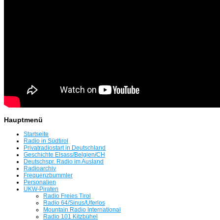
Hauptmenü
Startseite
Radio in Südtirol
Privatradiostart in Deutschland
Geschichte Elsass/Belgien/CH
Deutschspr. Radio im Ausland
Radioarchiv
Frequenzbummler
Personalien
UKW-Piraten
Radio Freies Tirol
Radio 64/Sinus/Uferlos
Mountain Radio International
Radio 101 Kitzbühel