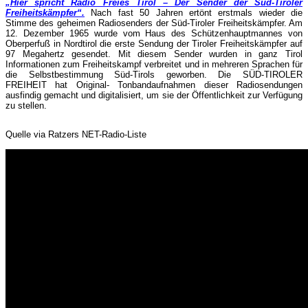
„Hier spricht Radio Freies Tirol – Der Sender der Süd-Tiroler
Freiheitskämpfer“.
Nach fast 50 Jahren ertönt erstmals wieder die
Stimme des geheimen Radiosenders der Süd-Tiroler Freiheitskämpfer. Am
12. Dezember 1965 wurde vom Haus des Schützenhauptmannes von
Oberperfuß in Nordtirol die erste Sendung der Tiroler Freiheitskämpfer auf
97 Megahertz gesendet. Mit diesem Sender wurden in ganz Tirol
Informationen zum Freiheitskampf verbreitet und in mehreren Sprachen für
die Selbstbestimmung Süd-Tirols geworben. Die SÜD-TIROLER
FREIHEIT hat Original- Tonbandaufnahmen dieser Radiosendungen
ausfindig gemacht und digitalisiert, um sie der Öffentlichkeit zur Verfügung
zu stellen.
Quelle via Ratzers NET-Radio-Liste