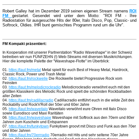
Robert Galley hat im Dezember 2019 seinen eigenen Stream namens
ROI
FM
gestartet. Gesendet wird unter dem Motto: "ROI FM - Ihre
Radiostation für ausgesuchte Hits der 80er, Italo Disco, Pop, Classic- und
Softrock, Oldies. IHR bunt gemischtes Programm rund um die Uhr".
FM Kompakt präsentiert:
In Kooperation mit unserer Partnerstation "Radio Waveshape" in der Schweiz
betreiben wir nun FÜNFZEHN (!) Web-Streams mit diversen Musikrichtungen.
Hier die komplette Palette der "Waveshape-Flotte" im Überblick:
01.
https://laut.fm/metal
Metal spielt für euch Best of Heavy Metal, Hardrock,
Classic Rock, Power und Trash Metal
02.
https://laut.fm/rockwelle
Die Rockwelle bietet Progressive Rock vom
Feinsten
03.
https://laut.fm/melodicrockradio
Melodicrockradio verwöhnt euch mit den
größten Klassikern des Melodic Rock und spielt die schönsten Rockballaden
aller Zeiten
04.
https://laut.fm/cadillacradio
Cadillacradio entführt euch in die wilde Zeit des
Rockabilly und Rock'n'Roll der 50er und 60er Jahre
05.
https://laut.fm/waveitalo
Waveitalo verwöhnt eure Ohren mit Italo Disco
sowie Eurodisco und Maxi Raritäten
06.
https://laut.fm/waveshape
Waveshape mit Softrock aus den 70ern und 80er
Jahren zum Kuscheln und Entspannen
07.
https://laut.fm/funkytown
Funkytown groovt mit Disco und Funk aus den 70er
und 80er Jahren
08.
https://laut.fm/70errradio
70erradio mit Hits und sehr seltene 70er Jahre