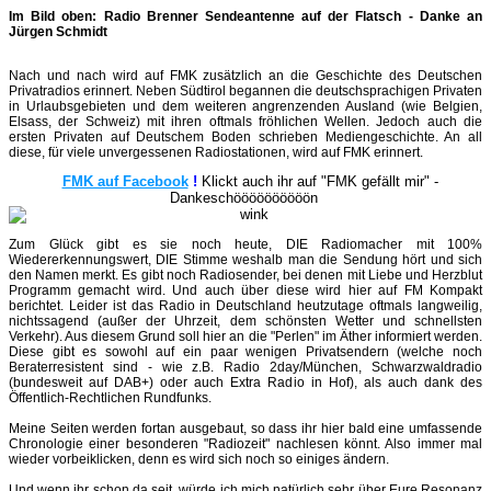
Im Bild oben: Radio Brenner Sendeantenne auf der Flatsch - Danke an
Jürgen Schmidt
Nach und nach wird auf FMK zusätzlich an die Geschichte des Deutschen
Privatradios erinnert. Neben Südtirol begannen die deutschsprachigen Privaten
in Urlaubsgebieten und dem weiteren angrenzenden Ausland (wie Belgien,
Elsass, der Schweiz) mit ihren oftmals fröhlichen Wellen. Jedoch auch die
ersten Privaten auf Deutschem Boden schrieben Mediengeschichte. An all
diese, für viele unvergessenen Radiostationen, wird auf FMK erinnert.
FMK auf Facebook
!
Klickt auch ihr auf "FMK gefällt mir" -
Dankeschöööööööööön
Zum Glück gibt es sie noch heute, DIE Radiomacher mit 100%
Wiedererkennungswert, DIE Stimme weshalb man die Sendung hört und sich
den Namen merkt. Es gibt noch Radiosender, bei denen mit Liebe und Herzblut
Programm gemacht wird. Und auch über diese wird hier auf FM Kompakt
berichtet. Leider ist das Radio in Deutschland heutzutage oftmals langweilig,
nichtssagend (außer der Uhrzeit, dem schönsten Wetter und schnellsten
Verkehr). Aus diesem Grund soll hier an die "Perlen" im Äther informiert werden.
Diese gibt es sowohl auf ein paar wenigen Privatsendern (welche noch
Beraterresistent sind - wie z.B. Radio 2day/München, Schwarzwaldradio
(bundesweit auf DAB+) oder auch Extra Radio in Hof), als auch dank des
Öffentlich-Rechtlichen Rundfunks.
Meine Seiten werden fortan ausgebaut, so dass ihr hier bald eine umfassende
Chronologie einer besonderen "Radiozeit" nachlesen könnt. Also immer mal
wieder vorbeiklicken, denn es wird sich noch so einiges ändern.
Und wenn ihr schon da seit, würde ich mich natürlich sehr über Eure Resonanz