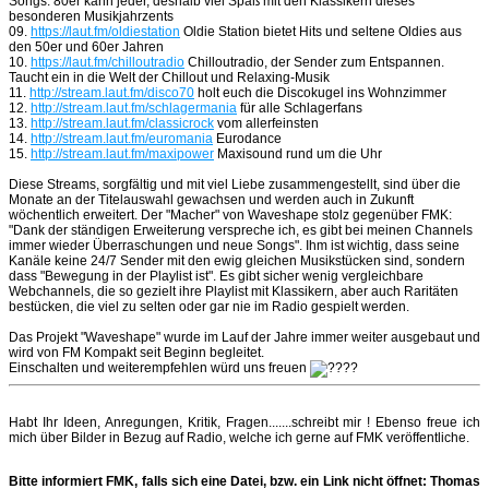
Songs. 80er kann jeder, deshalb viel Spaß mit den Klassikern dieses
besonderen Musikjahrzents
09.
https://laut.fm/oldiestation
Oldie Station bietet Hits und seltene Oldies aus
den 50er und 60er Jahren
10.
https://laut.fm/chilloutradio
Chilloutradio, der Sender zum Entspannen.
Taucht ein in die Welt der Chillout und Relaxing-Musik
11.
http://stream.laut.fm/disco70
holt euch die Discokugel ins Wohnzimmer
12.
http://stream.laut.fm/schlagermania
für alle Schlagerfans
13.
http://stream.laut.fm/classicrock
vom allerfeinsten
14.
http://stream.laut.fm/euromania
Eurodance
15.
http://stream.laut.fm/maxipower
Maxisound rund um die Uhr
Diese Streams, sorgfältig und mit viel Liebe zusammengestellt, sind über die
Monate an der Titelauswahl gewachsen und werden auch in Zukunft
wöchentlich erweitert. Der "Macher" von Waveshape stolz gegenüber FMK:
"Dank der ständigen Erweiterung verspreche ich, es gibt bei meinen Channels
immer wieder Überraschungen und neue Songs". Ihm ist wichtig, dass seine
Kanäle keine 24/7 Sender mit den ewig gleichen Musikstücken sind, sondern
dass "Bewegung in der Playlist ist". Es gibt sicher wenig vergleichbare
Webchannels, die so gezielt ihre Playlist mit Klassikern, aber auch Raritäten
bestücken, die viel zu selten oder gar nie im Radio gespielt werden.
Das Projekt "Waveshape" wurde im Lauf der Jahre immer weiter ausgebaut und
wird von FM Kompakt seit Beginn begleitet.
Einschalten und weiterempfehlen würd uns freuen
Habt Ihr Ideen, Anregungen, Kritik, Fragen.......schreibt mir ! Ebenso freue ich
mich über Bilder in Bezug auf Radio, welche ich gerne auf FMK veröffentliche.
Bitte informiert FMK, falls sich eine Datei, bzw. ein Link nicht öffnet: Thomas