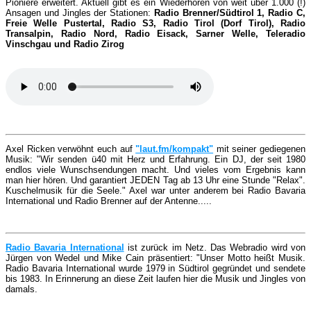
Pioniere erweitert. Aktuell gibt es ein Wiederhören von weit über 1.000 (!)
Ansagen und Jingles der Stationen:
Radio Brenner/Südtirol 1, Radio C,
Freie Welle Pustertal, Radio S3, Radio Tirol (Dorf Tirol), Radio
Transalpin, Radio Nord, Radio Eisack, Sarner Welle, Teleradio
Vinschgau und Radio Zirog
Axel Ricken verwöhnt euch auf
"laut.fm/kompakt"
mit seiner gediegenen
Musik: "Wir senden ü40 mit Herz und Erfahrung. Ein DJ, der seit 1980
endlos viele Wunschsendungen macht. Und vieles vom Ergebnis kann
man hier hören. Und garantiert JEDEN Tag ab 13 Uhr eine Stunde "Relax".
Kuschelmusik für die Seele." Axel war unter anderem bei Radio Bavaria
International und Radio Brenner auf der Antenne.....
R
adio Bavaria International
ist zurück im Netz. Das Webradio wird von
Jürgen von Wedel und Mike Cain präsentiert: "
Unser Motto heißt Musik.
Radio Bavaria International wurde 1979 in Südtirol gegründet und sendete
bis 1983. In Erinnerung an diese Zeit laufen hier die Musik und Jingles von
damals.