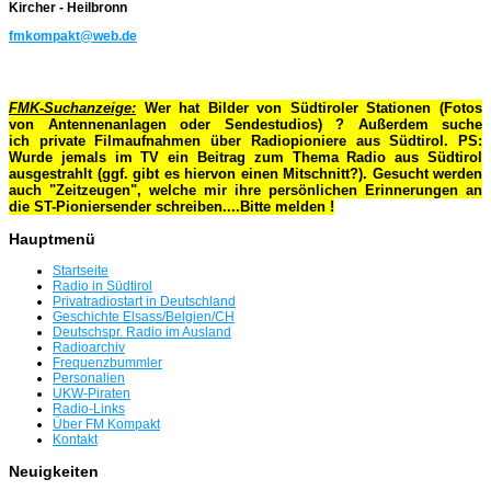
Kircher - Heilbronn
fmkompakt@web.de
FMK-Suchanzeige:
Wer hat Bilder von Südtiroler Stationen (Fotos
von Antennenanlagen oder Sendestudios) ? Außerdem suche
ich private Filmaufnahmen über Radiopioniere aus Südtirol. PS:
Wurde jemals im TV ein Beitrag zum Thema Radio aus Südtirol
ausgestrahlt (ggf. gibt es hiervon einen Mitschnitt?). Gesucht werden
auch "Zeitzeugen", welche mir ihre persönlichen Erinnerungen an
die ST-Pioniersender schreiben....Bitte melden !
Hauptmenü
Startseite
Radio in Südtirol
Privatradiostart in Deutschland
Geschichte Elsass/Belgien/CH
Deutschspr. Radio im Ausland
Radioarchiv
Frequenzbummler
Personalien
UKW-Piraten
Radio-Links
Über FM Kompakt
Kontakt
Neuigkeiten