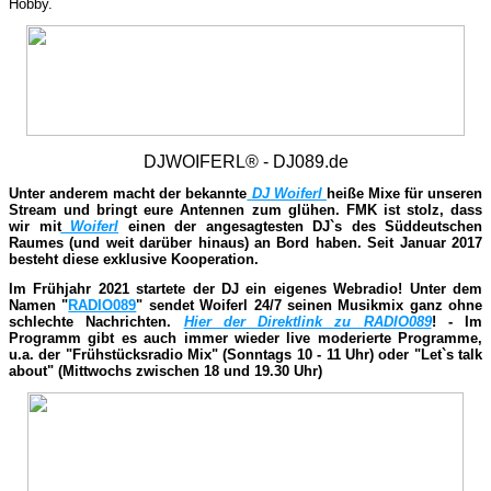
Hobby.
DJWOIFERL® - DJ089.de
Unter anderem macht der bekannte
DJ Woiferl
heiße Mixe für unseren
Stream und bringt eure Antennen zum glühen. FMK ist stolz, dass
wir mit
Woiferl
einen der angesagtesten DJ`s des Süddeutschen
Raumes (und weit darüber hinaus) an Bord haben. Seit Januar 2017
besteht diese exklusive Kooperation.
Im Frühjahr 2021 startete der DJ ein eigenes Webradio! Unter dem
Namen "
RADIO089
" sendet Woiferl 24/7 seinen Musikmix ganz ohne
schlechte Nachrichten.
Hier der Direktlink zu RADIO089
! - Im
Programm gibt es auch immer wieder live moderierte Programme,
u.a. der "Frühstücksradio Mix" (Sonntags 10 - 11 Uhr) oder "Let`s talk
about" (Mittwochs zwischen 18 und 19.30 Uhr)